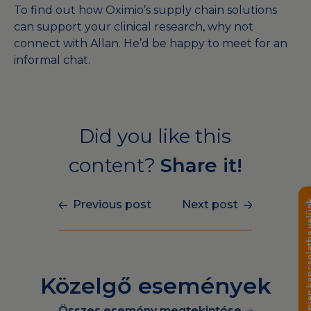
To find out how Oximio’s supply chain solutions
can support your clinical research, why not
connect with Allan
. He’d be happy to meet for an
informal chat.
Did you like this
content?
Share it!
Lépjen kapcsola
Previous post
Next post
Közelgő események
Összes esemény megtekintése