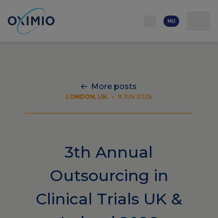
Hálózat
Kapcsolat
Rólunk
Erőforrás
Karrierlehetőségek
HU
More posts
LONDON, UK.
•
9 JUN 2026
3th Annual
Outsourcing in
Clinical Trials UK &