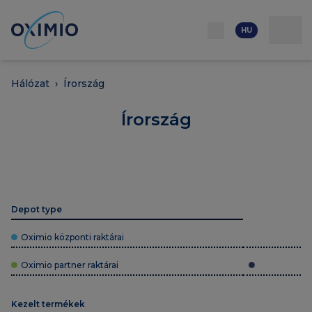
Hálózat
Kapcsolat
Rólunk
Erőforrás
Karrierlehetőségek
HU
Hálózat
›
Írország
Írország
Depot type
Oximio központi raktárai
Oximio partner raktárai
Kezelt termékek