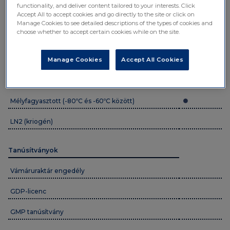
functionality, and deliver content tailored to your interests. Click
Accept All to accept cookies and go directly to the site or click on
Környezeti (nem szabályozott)
Manage Cookies to see detailed descriptions of the types of cookies and
choose whether to accept certain cookies while on the site.
Szobahőmérséklet (+15°C és +25°C között)
Hűtött (+2°C és +8°C között)
Manage Cookies
Accept All Cookies
Fagyasztott (-25ºC és -15ºC között)
Mélyfagyasztott (-80ºC és -60ºC között)
LN2 (kriogén)
Tanúsítványok
Vámáruraktár engedély
GDP-licenc
GMP tanúsítvány