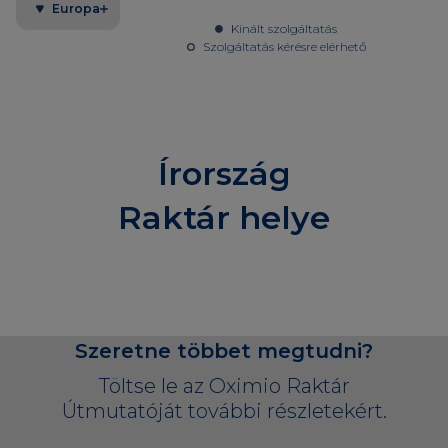
Europa
Kínált szolgáltatás
Szolgáltatás kérésre elérhető
Írország
Raktár helye
Szeretne többet megtudni?
Töltse le az Oximio Raktár
Útmutatóját további részletekért.