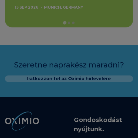
15 SEP 2026
•
MUNICH, GERMANY
Szeretne naprakész maradni?
Iratkozzon fel az Oximio hírlevelére
Gondoskodást
nyújtunk.