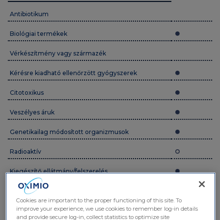
Antibiotikum
Biológiai termékek
Vérkészítmény vagy származék
Kérésre kiadható ellenőrzött gyógyszerek
Citotoxikus
Veszélyes áruk
Genetikailag módosított organizmusok
Radioaktív
Kiegészítő ellátmány/felszerelés
Gyógyászati kannabisz termékek
Cookies are important to the proper functioning of this site. To
improve your experience, we use cookies to remember log-in details
and provide secure log-in, collect statistics to optimize site
Hőmérsékleti viszonyok