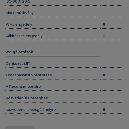
ISO 9001:2015
MIA tanúsítvány
WHL engedély
Kábítószer-engedély
Szolgáltatások
Címkézés (JIT)
Összehasonlító beszerzés
A Record importőre
Közvetlenül a beteghez
közvetlenül a vizsgálóhelyre