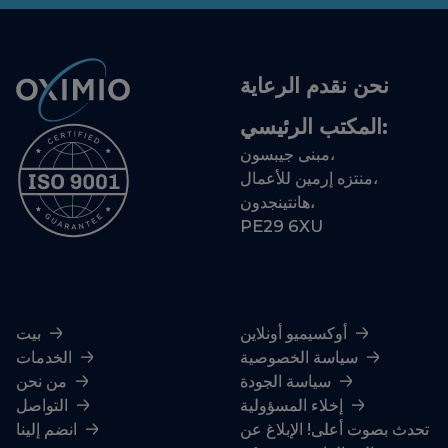
المكتب الرئيسي:
مبنى جيبسون،
منتزه إرمين للأعمال،
هانتينجدون،
PE29 6XU
أوكسيميو أونلاين
بيت
سياسة الخصوصية
الخدمات
سياسة الجودة
من نحن
إخلاء المسؤولية
التواصل
تحدث بصوت أعلى! الإبلاغ عن
انضم إلينا
المخالفات في شركة
أوكسيميو
مدونة السلوك للطرف الثالث
خارطة الموقع