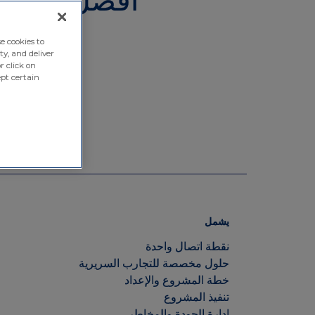
okies to
and deliver
ick on
ertain
يشمل
نقطة اتصال واحدة
حلول مخصصة للتجارب السريرية
خطة المشروع والإعداد
تنفيذ المشروع
إدارة الجودة والمخاطر
إدارة الموردين