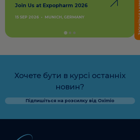
Зв'яжіться
Join Us at Expopharm 2026
15 SEP 2026
•
MUNICH, GERMANY
Хочете бути в курсі останніх
новин?
Підпишіться на розсилку від Oximio