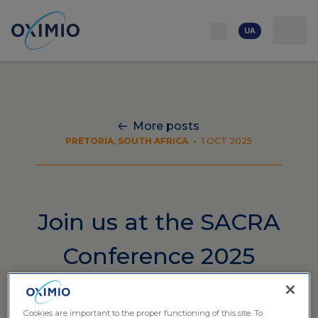
Мережа
Контактні дані
Про компанію
Бібліотека
Кар'єра
UA
More posts
PRETORIA, SOUTH AFRICA
•
1 OCT 2025
Join us at the SACRA
Conference 2025
Cookies are important to the proper functioning of this site. To