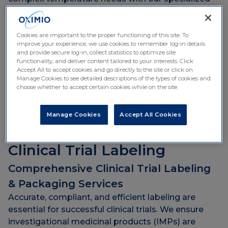
environments, including cold-chain and frozen
secondary packaging for vaccines and biologics.
Risk Mitigation: We ensure validated processes
Cookies are important to the proper functioning of this site. To
improve your experience, we use cookies to remember log-in details
and packaging to reduce temperature excursions
and provide secure log-in, collect statistics to optimize site
and protect supply integrity.
functionality, and deliver content tailored to your interests. Click
Accept All to accept cookies and go directly to the site or click on
Unwavering Agility: Flexible, responsive operations
Manage Cookies to see detailed descriptions of the types of cookies and
to address unforeseen challenges without
choose whether to accept certain cookies while on the site.
compromising timelines.
Our commitment is to provide you with reliable
Manage Cookies
Accept All Cookies
packaging that ensures your clinical trial supplies
arrive on-time and safely.
Clinical Trial Labeling
Comprehensive Clinical Trial Labeling
& Packaging Services
Accurate, compliant, and efficient labeling are
essential for successful clinical trials. We ensure
investigational medicinal products (IMPs) are