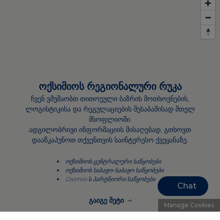
ოქსიმიოს რეგიონალური რუკა
ჩვენ ვმუშაობთ თითოეული ბაზრის მოთხოვნების,
ლოგისტიკისა და რეგულაციების შესაბამისად მთელ
მსოფლიოში.
ადგილობრივი ინფორმაციის მისაღებად, გთხოვთ
დააწკაპუნოთ თქვენთვის საინტერესო ქვეყანაზე.
ოქსიმიოს ცენტრალური საწყობები
ოქსიმიოს საბაჟო-საბაჟო საწყობები
Oximio-ს პარტნიორი საწყობები
Chat
გაიგე მეტი
Manage Cookies