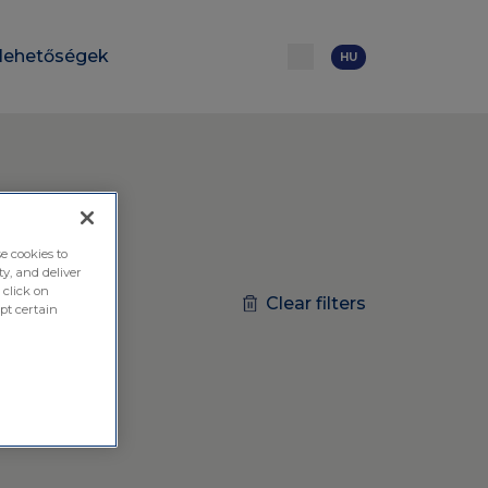
rlehetőségek
HU
e cookies to
ty, and deliver
 click on
Clear filters
pt certain