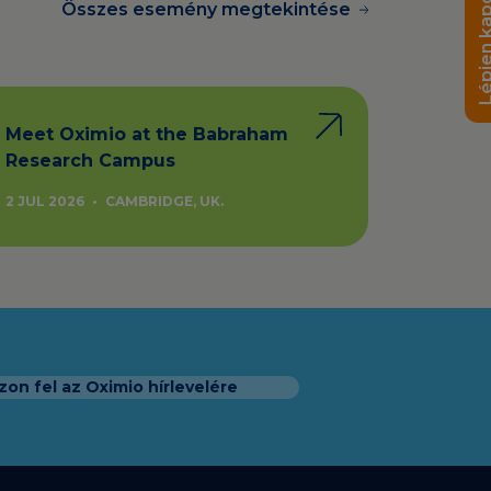
Összes esemény megtekintése
Meet Oximio at the Babraham
Research Campus
2 JUL 2026
•
CAMBRIDGE, UK.
zon fel az Oximio hírlevelére