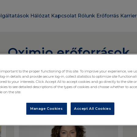
lgáltatások
Hálózat
Kapcsolat
Rólunk
Erőforrás
Karrie
Oximio erőforrások
 important to the proper functioning of this site. To improve your experience, we us
-in details and provide secure log-in, collect statistics to optimize site functionali
ored to your interests. Click Accept All to accept cookies and go directly to the site or
ies to see detailed descriptions of the types of cookies and choose whether to acce
e on the site.
Manage Cookies
Accept All Cookies