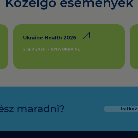
Közelgő események
Ukraine Health 2026
2 SEP 2026
•
KYIV, UKRAINE
ész maradni?
Iratkoz