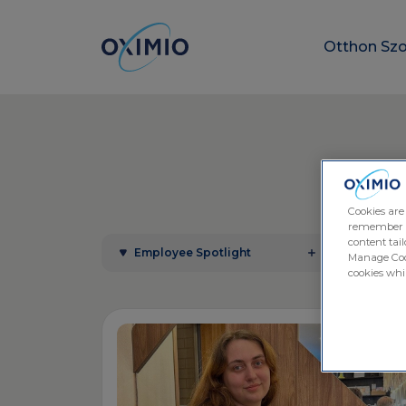
Otthon
Szo
Cookies are
remember log
content tail
Employee Spotlight
Manage Cook
cookies whil